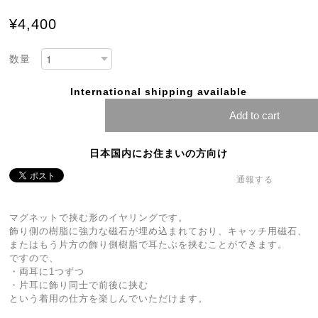
¥4,400
数量
International shipping available
Add to cart
日本国内にお住まいの方向け
通報する
マグネットで挟む形のイヤリングです。
飾り側の樹脂に強力な磁石が埋め込まれており、キャッチ用磁石、
またはもう片方の飾り側樹脂で耳たぶを挟むことができます。
ですので、
・両耳に1つずつ
・片耳に飾り同士で前後に挟む
という着用の仕方を楽しんでいただけます。