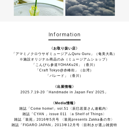
Information
〈お取り扱い店〉
「
アマミノクロウサギミュージアムQuru Guru
」（奄美大島）
※施設オリジナル商品のみ（ミュージアムショップ）
「
こんぴら参道YOHAKu26
」（香川）
「
Craft Tokyo@赤峰街
」（台湾）
「
パレード
」（香川）
〈出展情報〉
2025.7.19-20「Handmade in Japan Fes' 2025」
〈Media情報〉
雑誌「Come home!」vol.51〈辰巳若菜さん連載内〉
雑誌「CYAN 」issue 011 〈a Shelf of Things〉
雑誌「装苑」2016年5月号 〈装苑presents Zakka蚤の市〉
雑誌「FIGARO JAPAN」2013年12月号〈目利きが選ぶ雑貨特