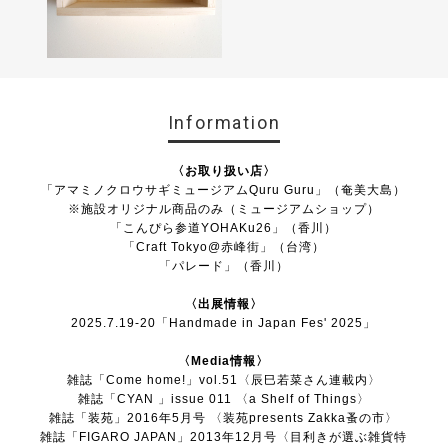
Information
〈お取り扱い店〉
「
アマミノクロウサギミュージアムQuru Guru
」（奄美大島）
※施設オリジナル商品のみ（ミュージアムショップ）
「
こんぴら参道YOHAKu26
」（香川）
「
Craft Tokyo@赤峰街
」（台湾）
「
パレード
」（香川）
〈出展情報〉
2025.7.19-20「Handmade in Japan Fes' 2025」
〈Media情報〉
雑誌「Come home!」vol.51〈辰巳若菜さん連載内〉
雑誌「CYAN 」issue 011 〈a Shelf of Things〉
雑誌「装苑」2016年5月号 〈装苑presents Zakka蚤の市〉
雑誌「FIGARO JAPAN」2013年12月号〈目利きが選ぶ雑貨特