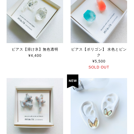
ピアス【溶け氷】無色透明
ピアス【ポリゴン】 水色とピン
ク
¥4,400
¥5,500
SOLD OUT