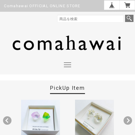
Comahawai OFFICIAL ONLINE STORE
PickUp Item