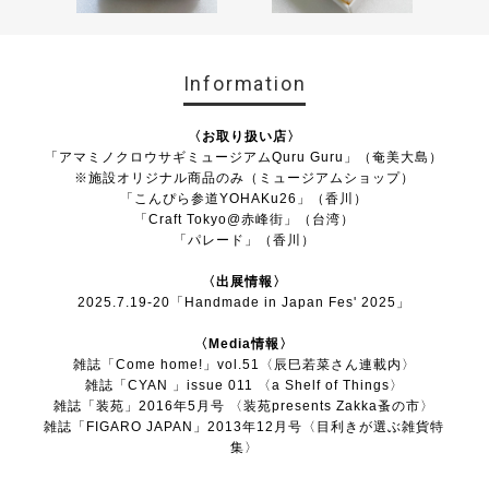
Information
〈お取り扱い店〉
「
アマミノクロウサギミュージアムQuru Guru
」（奄美大島）
※施設オリジナル商品のみ（ミュージアムショップ）
「
こんぴら参道YOHAKu26
」（香川）
「
Craft Tokyo@赤峰街
」（台湾）
「
パレード
」（香川）
〈出展情報〉
2025.7.19-20「Handmade in Japan Fes' 2025」
〈Media情報〉
雑誌「Come home!」vol.51〈辰巳若菜さん連載内〉
雑誌「CYAN 」issue 011 〈a Shelf of Things〉
雑誌「装苑」2016年5月号 〈装苑presents Zakka蚤の市〉
雑誌「FIGARO JAPAN」2013年12月号〈目利きが選ぶ雑貨特
集〉