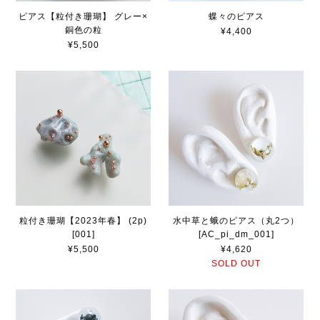
ピアス【粒付き珊瑚】 グレー×
蝶々のピアス
銅色の粒
¥4,400
¥5,500
粒付き珊瑚【2023年春】 (2p)
水中草と蛾のピアス（丸2つ）
[001]
[AC_pi_dm_001]
¥5,500
¥4,620
SOLD OUT