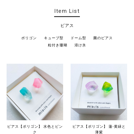
Item List
ピアス
ポリゴン
キューブ型
ドーム型
菌のピアス
粒付き珊瑚
溶け氷
ピアス【ポリゴン】 水色とピン
ピアス【ポリゴン】 蓮-黄緑と
ク
薄紫